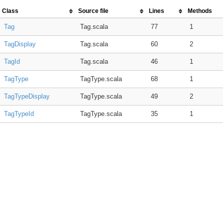
Class
Source file
Lines
Methods
Tag
Tag.scala
77
1
TagDisplay
Tag.scala
60
2
TagId
Tag.scala
46
1
TagType
TagType.scala
68
1
TagTypeDisplay
TagType.scala
49
2
TagTypeId
TagType.scala
35
1