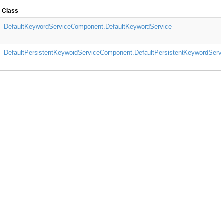
Class
DefaultKeywordServiceComponent.DefaultKeywordService
DefaultPersistentKeywordServiceComponent.DefaultPersistentKeywordServ